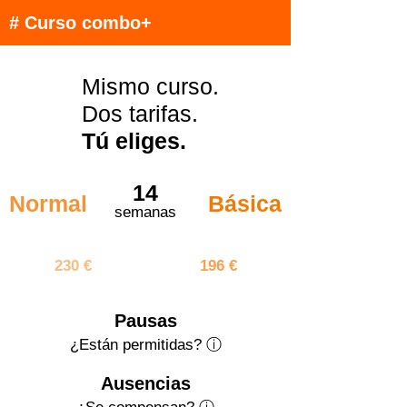
# Curso combo+
Mismo curso.
Dos tarifas.
Tú eliges.
14
Normal
Básica
semanas
3220 €
2744 €
230 €
196 €
Pausas
¿Están permitidas? ⓘ
Ausencias