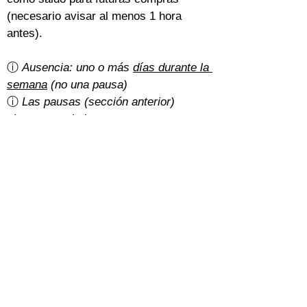
(necesario avisar al menos 1 hora 
antes).
ⓘ 
Ausencia: uno o más 
días durante la 
semana
 (no una pausa)
ⓘ 
Las pausas (sección anterior) 
siempre se deducen o posponen
¿Hay gastos de cancelación?
Un 5% del importe total con la 
tarifa 
básica
.
Con la 
tarifa normal
, depende de cómo 
hayan pagado los estudiantes:
Efectivo: gratis