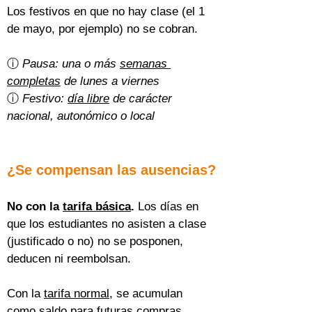
Los festivos en que no hay clase (el 1 
de mayo, por ejemplo) no se cobran.
ⓘ 
Pausa: una o más 
semanas 
completas
 de lunes a viernes
ⓘ 
Festivo: 
día libre
 de carácter 
nacional, autonómico o local
¿Se compensan las ausencias?
No con la 
tarifa básica
.
 Los días en 
que los estudiantes no asisten a clase 
(justificado o no) no se posponen, 
deducen ni reembolsan.
Con la 
tarifa normal
, se acumulan 
como saldo para futuras compras 