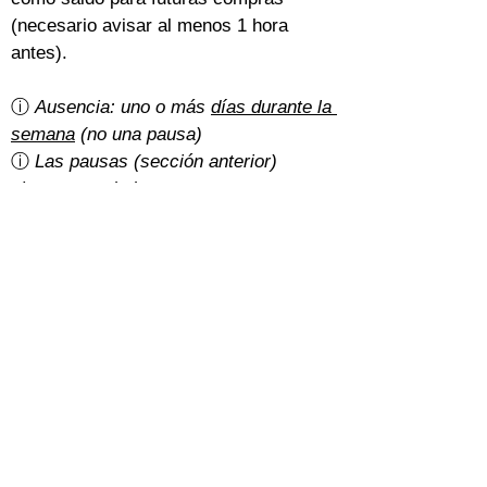
(necesario avisar al menos 1 hora 
antes).
ⓘ 
Ausencia: uno o más 
días durante la 
semana
 (no una pausa)
ⓘ 
Las pausas (sección anterior) 
siempre se deducen o posponen
¿Hay gastos de cancelación?
Un 5% del importe total con la 
tarifa 
básica
.
Con la 
tarifa normal
, depende de cómo 
hayan pagado los estudiantes:
Efectivo: gratis