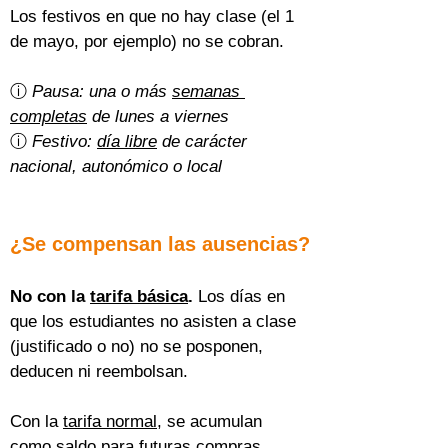
Los festivos en que no hay clase (el 1 
de mayo, por ejemplo) no se cobran.
ⓘ 
Pausa: una o más 
semanas 
completas
 de lunes a viernes
ⓘ 
Festivo: 
día libre
 de carácter 
nacional, autonómico o local
¿Se compensan las ausencias?
No con la 
tarifa básica
.
 Los días en 
que los estudiantes no asisten a clase 
(justificado o no) no se posponen, 
deducen ni reembolsan.
Con la 
tarifa normal
, se acumulan 
como saldo para futuras compras 