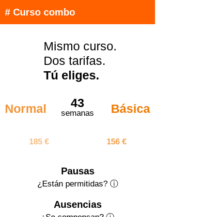
# Curso combo
Mismo curso.
Dos tarifas.
Tú eliges.
43
Normal
Básica
semanas
7955 €
6708 €
185 €
156 €
Pausas
¿Están permitidas? ⓘ
Ausencias