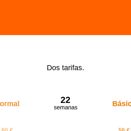
Dos tarifas.
22
ormal
Bási
semanas
320 €
1232
60 €
56 €