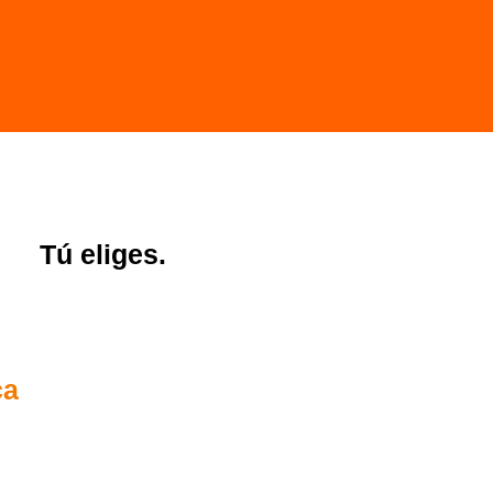
Tú eliges.
ca
 €