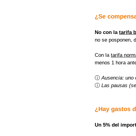
¿Se compensa
No con la 
tarifa 
no se posponen, 
Con la 
tarifa norm
menos 1 hora ante
ⓘ 
Ausencia: uno 
ⓘ 
Las pausas (se
¿Hay gastos d
Un 5% del importe