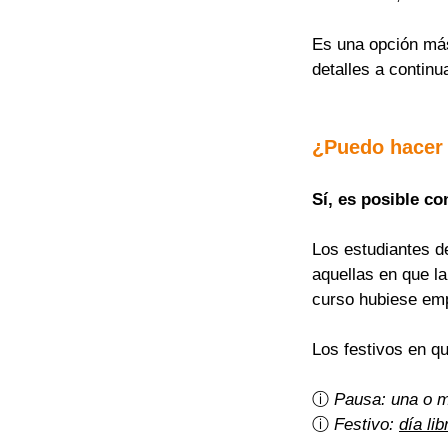
Es una opción más 
detalles a continu
¿Puedo hacer
Sí, es posible co
Los estudiantes d
aquellas en que l
curso hubiese em
Los festivos en q
ⓘ 
Pausa: una o 
ⓘ 
Festivo: 
día lib