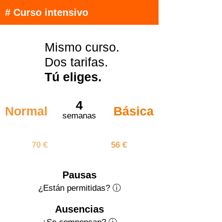
# Curso intensivo
Mismo curso.
Dos tarifas.
Tú eliges.
4
Normal
Básica
semanas
280 €
224 €
70 €
56 €
Pausas
¿Están permitidas? ⓘ
Ausencias