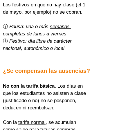
Los festivos en que no hay clase (el 1 
de mayo, por ejemplo) no se cobran.
ⓘ 
Pausa: una o más 
semanas 
completas
 de lunes a viernes
ⓘ 
Festivo: 
día libre
 de carácter 
nacional, autonómico o local
¿Se compensan las ausencias?
No con la 
tarifa básica
.
 Los días en 
que los estudiantes no asisten a clase 
(justificado o no) no se posponen, 
deducen ni reembolsan.
Con la 
tarifa normal
, se acumulan 
como saldo para futuras compras 