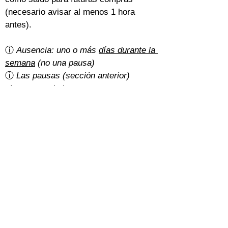
(necesario avisar al menos 1 hora 
antes).
ⓘ 
Ausencia: uno o más 
días durante la 
semana
 (no una pausa)
ⓘ 
Las pausas (sección anterior) 
siempre se deducen o posponen
¿Hay gastos de cancelación?
Un 5% del importe total con la 
tarifa 
básica
.
Con la 
tarifa normal
, depende de cómo 
hayan pagado los estudiantes:
Efectivo: gratis