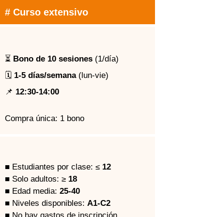
# Curso extensivo
⏳ 
Bono de 10 sesiones
 (1/día)
🗓️ 
1-5 días/semana
 (lun-vie)
📌 
12:30-14:00
Compra única: 1 bono
■ Estudiantes por clase: ≤ 
12
■ Solo adultos: ≥ 
18
■ Edad media: 
25-40
■ Niveles disponibles: 
A1-C2
■ No hay gastos de inscripción