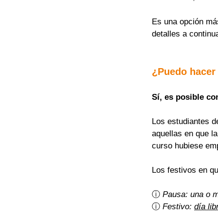
Es una opción más 
detalles a continu
¿Puedo hacer
Sí, es posible co
Los estudiantes d
aquellas en que l
curso hubiese em
Los festivos en q
ⓘ 
Pausa: una o 
ⓘ 
Festivo: 
día lib