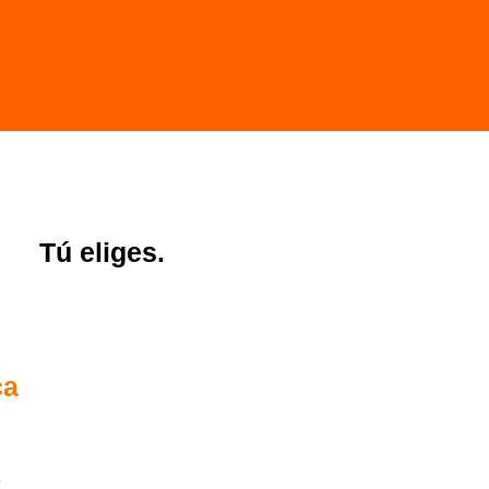
Tú eliges.
ca
€
€