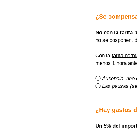
¿Se compensa
No con la 
tarifa 
no se posponen, 
Con la 
tarifa norm
menos 1 hora ante
ⓘ 
Ausencia: uno 
ⓘ 
Las pausas (se
¿Hay gastos d
Un 5% del importe