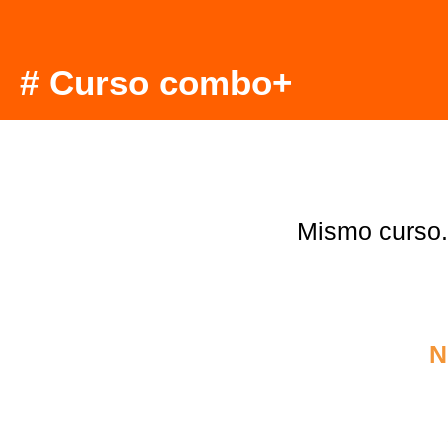
# Curso combo+
Mismo curso.
N