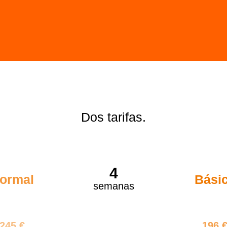
Dos tarifas.
4
ormal
Bási
semanas
980 €
784 
245 €
196 