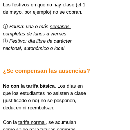
Los festivos en que no hay clase (el 1 
de mayo, por ejemplo) no se cobran.
ⓘ 
Pausa: una o más 
semanas 
completas
 de lunes a viernes
ⓘ 
Festivo: 
día libre
 de carácter 
nacional, autonómico o local
¿Se compensan las ausencias?
No con la 
tarifa básica
.
 Los días en 
que los estudiantes no asisten a clase 
(justificado o no) no se posponen, 
deducen ni reembolsan.
Con la 
tarifa normal
, se acumulan 
como saldo para futuras compras 