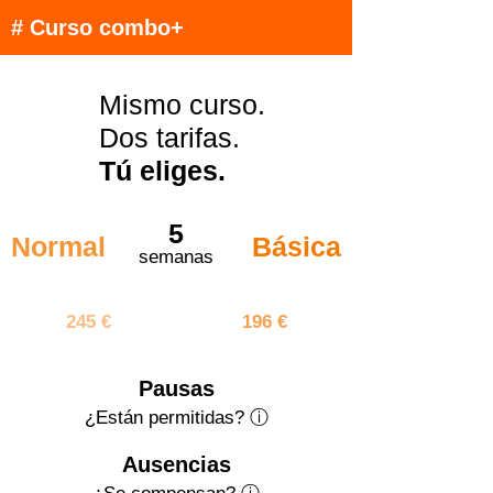
# Curso combo+
Mismo curso.
Dos tarifas.
Tú eliges.
5
Normal
Básica
semanas
1225 €
980 €
245 €
196 €
Pausas
¿Están permitidas? ⓘ
Ausencias