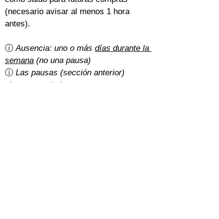
(necesario avisar al menos 1 hora 
antes).
ⓘ 
Ausencia: uno o más 
días durante la 
semana
 (no una pausa)
ⓘ 
Las pausas (sección anterior) 
siempre se deducen o posponen
¿Hay gastos de cancelación?
Un 5% del importe total con la 
tarifa 
básica
.
Con la 
tarifa normal
, depende de cómo 
hayan pagado los estudiantes:
Efectivo: gratis