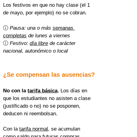
Los festivos en que no hay clase (el 1 
de mayo, por ejemplo) no se cobran.
ⓘ 
Pausa: una o más 
semanas 
completas
 de lunes a viernes
ⓘ 
Festivo: 
día libre
 de carácter 
nacional, autonómico o local
¿Se compensan las ausencias?
No con la 
tarifa básica
.
 Los días en 
que los estudiantes no asisten a clase 
(justificado o no) no se posponen, 
deducen ni reembolsan.
Con la 
tarifa normal
, se acumulan 
como saldo para futuras compras 