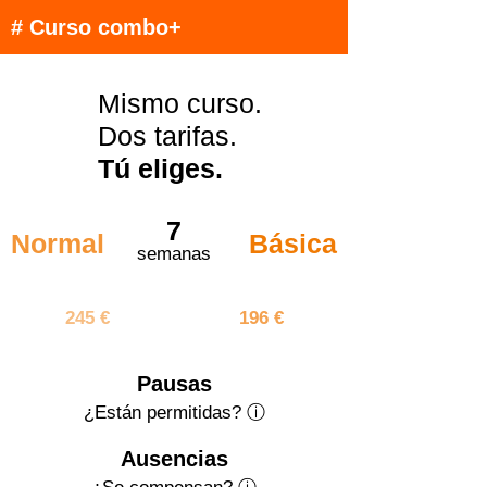
# Curso combo+
Mismo curso.
Dos tarifas.
Tú eliges.
7
Normal
Básica
semanas
1715 €
1372 €
245 €
196 €
Pausas
¿Están permitidas? ⓘ
Ausencias