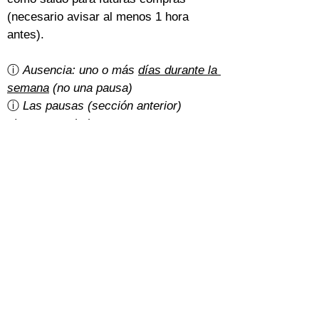
(necesario avisar al menos 1 hora 
antes).
ⓘ 
Ausencia: uno o más 
días durante la 
semana
 (no una pausa)
ⓘ 
Las pausas (sección anterior) 
siempre se deducen o posponen
¿Hay gastos de cancelación?
Un 5% del importe total con la 
tarifa 
básica
.
Con la 
tarifa normal
, depende de cómo 
hayan pagado los estudiantes:
Efectivo: gratis