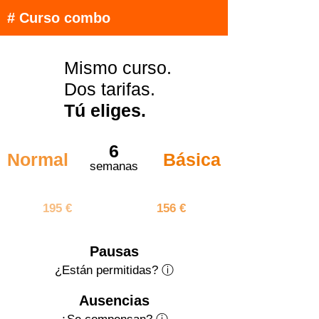
# Curso combo
Mismo curso.
Dos tarifas.
Tú eliges.
6
Normal
Básica
semanas
1170 €
936 €
195 €
156 €
Pausas
¿Están permitidas? ⓘ
Ausencias