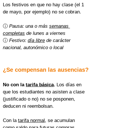
Los festivos en que no hay clase (el 1 
de mayo, por ejemplo) no se cobran.
ⓘ 
Pausa: una o más 
semanas 
completas
 de lunes a viernes
ⓘ 
Festivo: 
día libre
 de carácter 
nacional, autonómico o local
¿Se compensan las ausencias?
No con la 
tarifa básica
.
 Los días en 
que los estudiantes no asisten a clase 
(justificado o no) no se posponen, 
deducen ni reembolsan.
Con la 
tarifa normal
, se acumulan 
como saldo para futuras compras 