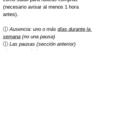
(necesario avisar al menos 1 hora 
antes).
ⓘ 
Ausencia: uno o más 
días durante la 
semana
 (no una pausa)
ⓘ 
Las pausas (sección anterior) 
siempre se deducen o posponen
¿Hay gastos de cancelación?
Un 5% del importe total con la 
tarifa 
básica
.
Con la 
tarifa normal
, depende de cómo 
hayan pagado los estudiantes:
Efectivo: gratis