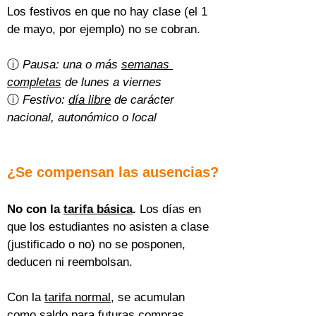
Los festivos en que no hay clase (el 1 
de mayo, por ejemplo) no se cobran.
ⓘ 
Pausa: una o más 
semanas 
completas
 de lunes a viernes
ⓘ 
Festivo: 
día libre
 de carácter 
nacional, autonómico o local
¿Se compensan las ausencias?
No con la 
tarifa básica
.
 Los días en 
que los estudiantes no asisten a clase 
(justificado o no) no se posponen, 
deducen ni reembolsan.
Con la 
tarifa normal
, se acumulan 
como saldo para futuras compras 