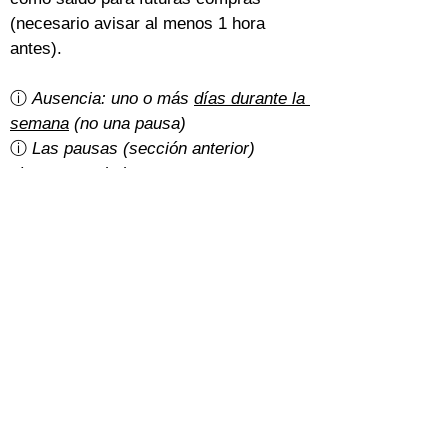
(necesario avisar al menos 1 hora 
antes).
ⓘ 
Ausencia: uno o más 
días durante la 
semana
 (no una pausa)
ⓘ 
Las pausas (sección anterior) 
siempre se deducen o posponen
¿Hay gastos de cancelación?
Un 5% del importe total con la 
tarifa 
básica
.
Con la 
tarifa normal
, depende de cómo 
hayan pagado los estudiantes:
Efectivo: gratis