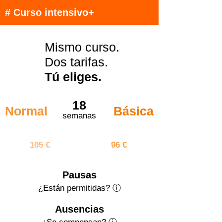
# Curso intensivo+
Mismo curso.
Dos tarifas.
Tú eliges.
18
Normal
Básica
semanas
1890 €
1728 €
105 €
96 €
Pausas
¿Están permitidas? ⓘ
Ausencias