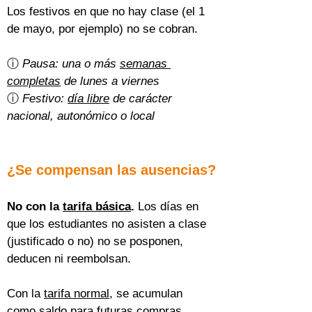
Los festivos en que no hay clase (el 1 
de mayo, por ejemplo) no se cobran.
ⓘ 
Pausa: una o más 
semanas 
completas
 de lunes a viernes
ⓘ 
Festivo: 
día libre
 de carácter 
nacional, autonómico o local
¿Se compensan las ausencias?
No con la 
tarifa básica
.
 Los días en 
que los estudiantes no asisten a clase 
(justificado o no) no se posponen, 
deducen ni reembolsan.
Con la 
tarifa normal
, se acumulan 
como saldo para futuras compras 