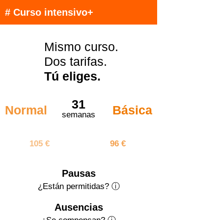
# Curso intensivo+
Mismo curso.
Dos tarifas.
Tú eliges.
31
Normal
Básica
semanas
3255 €
2976 €
105 €
96 €
Pausas
¿Están permitidas? ⓘ
Ausencias