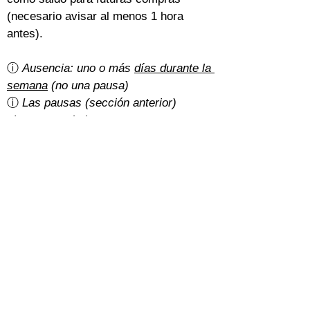
(necesario avisar al menos 1 hora 
antes).
ⓘ 
Ausencia: uno o más 
días durante la 
semana
 (no una pausa)
ⓘ 
Las pausas (sección anterior) 
siempre se deducen o posponen
¿Hay gastos de cancelación?
Un 5% del importe total con la 
tarifa 
básica
.
Con la 
tarifa normal
, depende de cómo 
hayan pagado los estudiantes:
Efectivo: gratis