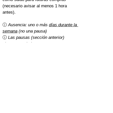
(necesario avisar al menos 1 hora 
antes).
ⓘ 
Ausencia: uno o más 
días durante la 
semana
 (no una pausa)
ⓘ 
Las pausas (sección anterior) 
siempre se deducen o posponen
¿Hay gastos de cancelación?
Un 5% del importe total con la 
tarifa 
básica
.
Con la 
tarifa normal
, depende de cómo 
hayan pagado los estudiantes:
Efectivo: gratis