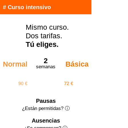
# Curso intensivo
Mismo curso.
Dos tarifas.
Tú eliges.
2
Normal
Básica
semanas
180 €
144 €
90 €
72 €
Pausas
¿Están permitidas? ⓘ
Ausencias