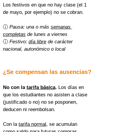
Los festivos en que no hay clase (el 1 
de mayo, por ejemplo) no se cobran.
ⓘ 
Pausa: una o más 
semanas 
completas
 de lunes a viernes
ⓘ 
Festivo: 
día libre
 de carácter 
nacional, autonómico o local
¿Se compensan las ausencias?
No con la 
tarifa básica
.
 Los días en 
que los estudiantes no asisten a clase 
(justificado o no) no se posponen, 
deducen ni reembolsan.
Con la 
tarifa normal
, se acumulan 
como saldo para futuras compras 