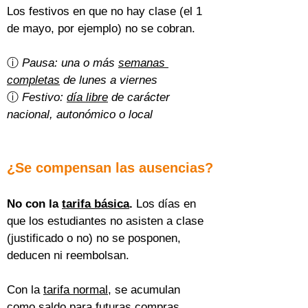
Los festivos en que no hay clase (el 1 
de mayo, por ejemplo) no se cobran.
ⓘ 
Pausa: una o más 
semanas 
completas
 de lunes a viernes
ⓘ 
Festivo: 
día libre
 de carácter 
nacional, autonómico o local
¿Se compensan las ausencias?
No con la 
tarifa básica
.
 Los días en 
que los estudiantes no asisten a clase 
(justificado o no) no se posponen, 
deducen ni reembolsan.
Con la 
tarifa normal
, se acumulan 
como saldo para futuras compras 