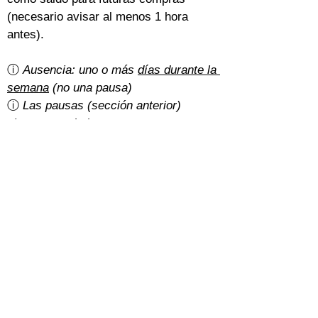
(necesario avisar al menos 1 hora 
antes).
ⓘ 
Ausencia: uno o más 
días durante la 
semana
 (no una pausa)
ⓘ 
Las pausas (sección anterior) 
siempre se deducen o posponen
¿Hay gastos de cancelación?
Un 5% del importe total con la 
tarifa 
básica
.
Con la 
tarifa normal
, depende de cómo 
hayan pagado los estudiantes:
Efectivo: gratis