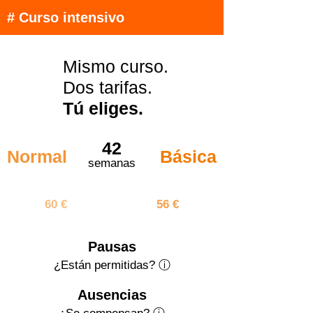
# Curso intensivo
Mismo curso.
Dos tarifas.
Tú eliges.
42
Normal
Básica
semanas
2520 €
2352 €
60 €
56 €
Pausas
¿Están permitidas? ⓘ
Ausencias