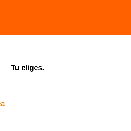
Tu eliges.
ca
 €
€