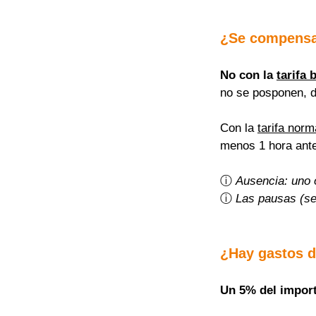
¿Se compensa
No con la 
tarifa 
no se posponen, 
Con la 
tarifa norm
menos 1 hora ante
ⓘ 
Ausencia: uno 
ⓘ 
Las pausas (se
¿Hay gastos d
Un 5% del importe