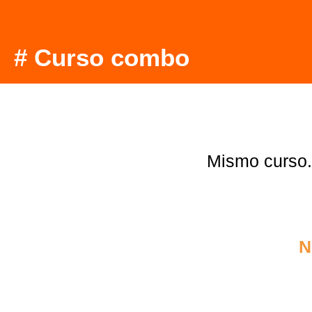
# Curso combo
Mismo curso.
N
4