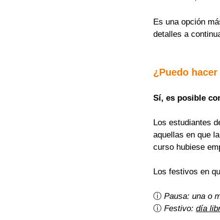
Es una opción más 
detalles a continu
¿Puedo hacer
Sí, es posible co
Los estudiantes d
aquellas en que l
curso hubiese em
Los festivos en q
ⓘ 
Pausa: una o 
ⓘ 
Festivo: 
día lib