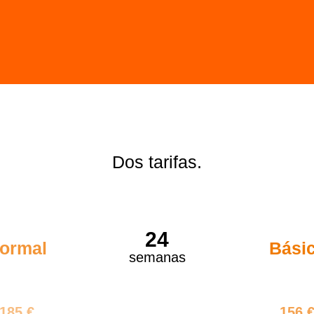
Dos tarifas.
24
ormal
Bási
semanas
440 €
3744
185 €
156 