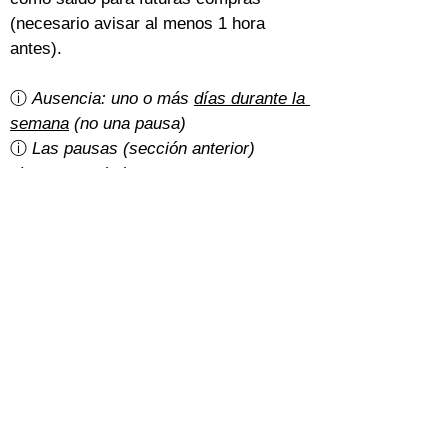
(necesario avisar al menos 1 hora 
antes).
ⓘ 
Ausencia: uno o más 
días durante la 
semana
 (no una pausa)
ⓘ 
Las pausas (sección anterior) 
siempre se deducen o posponen
¿Hay gastos de cancelación?
Un 5% del importe total con la 
tarifa 
básica
.
Con la 
tarifa normal
, depende de cómo 
hayan pagado los estudiantes:
Efectivo: gratis