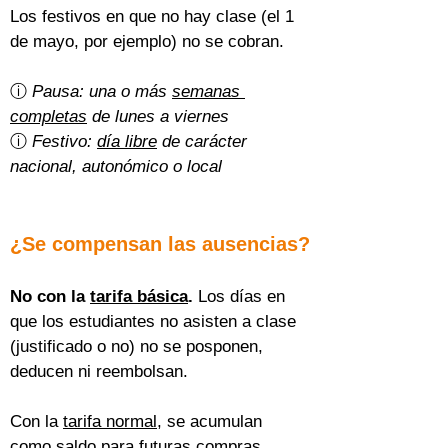
Los festivos en que no hay clase (el 1 
de mayo, por ejemplo) no se cobran.
ⓘ 
Pausa: una o más 
semanas 
completas
 de lunes a viernes
ⓘ 
Festivo: 
día libre
 de carácter 
nacional, autonómico o local
¿Se compensan las ausencias?
No con la 
tarifa básica
.
 Los días en 
que los estudiantes no asisten a clase 
(justificado o no) no se posponen, 
deducen ni reembolsan.
Con la 
tarifa normal
, se acumulan 
como saldo para futuras compras 