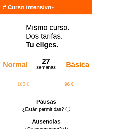
# Curso intensivo+
Mismo curso.
Dos tarifas.
Tu eliges.
27
Normal
Básica
semanas
2835 €
2592 €
105 €
96 €
Pausas
¿Están permitidas? ⓘ
Ausencias