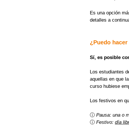
Es una opción más 
detalles a continu
¿Puedo hacer
Sí, es posible co
Los estudiantes d
aquellas en que l
curso hubiese em
Los festivos en q
ⓘ 
Pausa: una o 
ⓘ 
Festivo: 
día lib