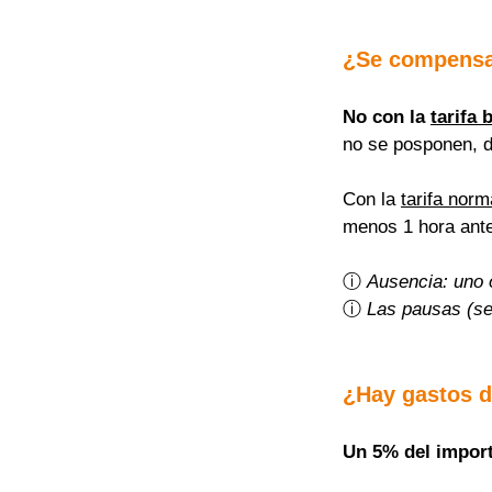
¿Se compensa
No con la 
tarifa 
no se posponen, 
Con la 
tarifa norm
menos 1 hora ante
ⓘ 
Ausencia: uno 
ⓘ 
Las pausas (se
¿Hay gastos d
Un 5% del importe