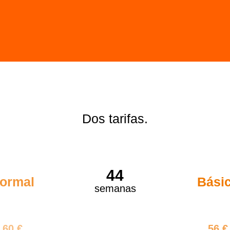
Dos tarifas.
44
ormal
Bási
semanas
640 €
2464
60 €
56 €