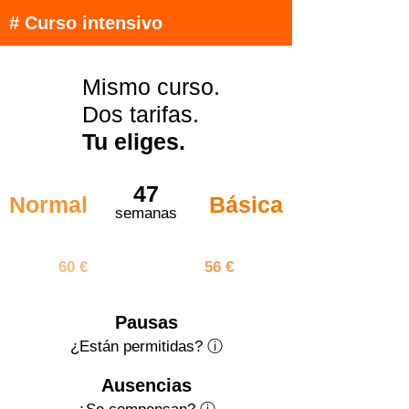
# Curso intensivo
Mismo curso.
Dos tarifas.
Tu eliges.
47
Normal
Básica
semanas
2820 €
2632 €
60 €
56 €
Pausas
¿Están permitidas? ⓘ
Ausencias