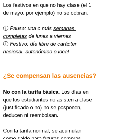
Los festivos en que no hay clase (el 1 
de mayo, por ejemplo) no se cobran.
ⓘ 
Pausa: una o más 
semanas 
completas
 de lunes a viernes
ⓘ 
Festivo: 
día libre
 de carácter 
nacional, autonómico o local
¿Se compensan las ausencias?
No con la 
tarifa básica
.
 Los días en 
que los estudiantes no asisten a clase 
(justificado o no) no se posponen, 
deducen ni reembolsan.
Con la 
tarifa normal
, se acumulan 
como saldo para futuras compras 