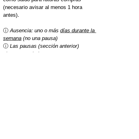
(necesario avisar al menos 1 hora 
antes).
ⓘ 
Ausencia: uno o más 
días durante la 
semana
 (no una pausa)
ⓘ 
Las pausas (sección anterior) 
siempre se deducen o posponen
¿Hay gastos de cancelación?
Un 5% del importe total con la 
tarifa 
básica
.
Con la 
tarifa normal
, depende de cómo 
hayan pagado los estudiantes:
Efectivo: gratis