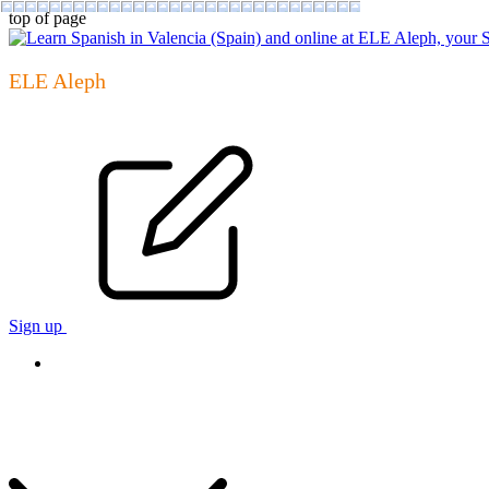
top of page
ELE Aleph
Sign up
# Curso intensivo+