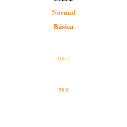
Normal
Básica
3045 €
105 €
2784 €
96 €